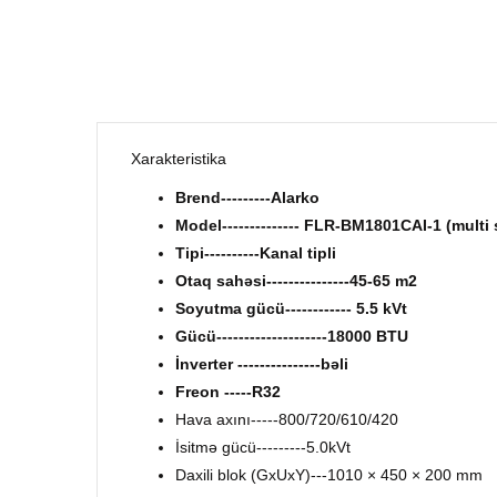
Xarakteristika
Brend---------Alarko
Model-------------- FLR-BM1801CAI-1 (multi 
Tipi----------Kanal tipli
Otaq sahəsi---------------45-65 m2
Soyutma gücü------------ 5.5 kVt
Gücü--------------------18000 BTU
İnverter ---------------bəli
Freon -----R32
Hava axını-----800/720/610/420
İsitmə gücü---------5.0kVt
Daxili blok (GxUxY)---1010 × 450 × 200 mm