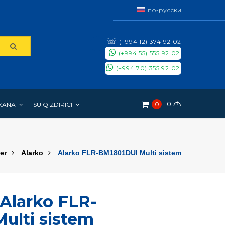
по-русски
☏
(+994 12) 374 92 02
(+994 55) 555 92 02
(+994 70) 355 92 02
0
M
0
XANA
SU QIZDIRICI
ər
Alarko
Alarko FLR-BM1801DUI Multi sistem
 Alarko FLR-
ulti sistem