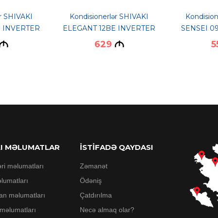
ər SHIVAKI
Kondisionerlər SHIVAKI
Kondision
 INVERTER
ELEGANT 12BE INVERTER
SENSEI 0
629
5
M
M
LI MƏLUMATLAR
İSTİFADƏ QAYDASI
əri məlumatları
Zəmanət
lumatları
Ödəniş
an məlumatları
Çatdırılma
 məlumatları
Necə almaq olar?