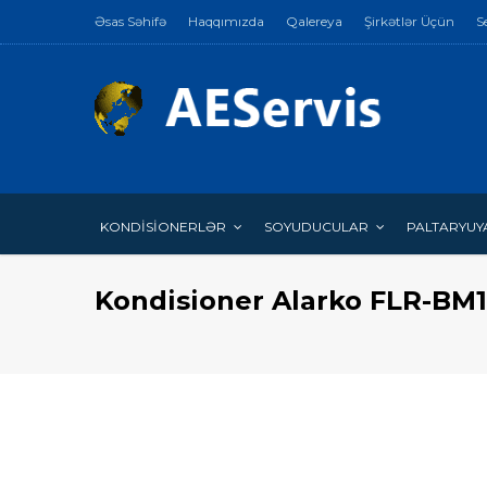
Əsas Səhifə
Haqqımızda
Qalereya
Şirkətlər Üçün
S
KONDİSİONERLƏR
SOYUDUCULAR
PALTARYUY
Kondisioner Alarko FLR-BM1