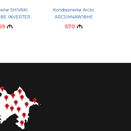
erlər SHIVAKI
Kondisionerlər Arctic
Kond
9BE INVERTER
ARCSIM4AW18HE
AR
59
570
M
M