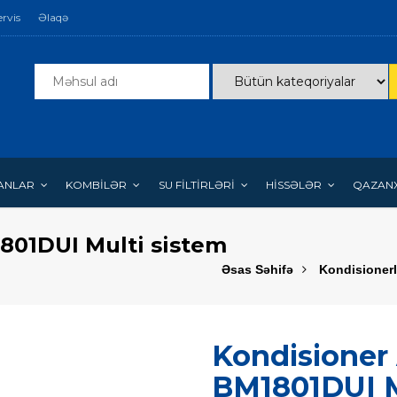
ervis
Əlaqə
ANLAR
KOMBİLƏR
SU FİLTİRLƏRİ
HİSSƏLƏR
QAZAN
801DUI Multi sistem
Əsas Səhifə
Kondisionerl
Kondisioner
BM1801DUI M