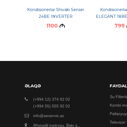
UX ASW-
Kondisionerlər Shivaki Sensei
Kondisionerl
\ASW-
24BE INVERTER
ELEGANT 18BE
DI
1100
799
M
ƏLAQƏ
FAYDA
Su Filterl
(+994 12) 374 92 02
Kombi mə
(+994 55) 555 92 02
Paltaryuy
info@aeservis.az
Televizor
Əhmədli metrosu, Bakı ş.,