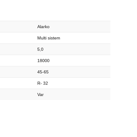
Alarko
Multi sistem
5,0
18000
45-65
R- 32
Var