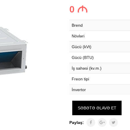
0
M
Brend
Növləri
Gücü (kVt)
Gücü (BTU)
İş sahəsi (kv.m.)
Freon tipi
İnvertor
SƏBƏTƏ ƏLAVƏ ET
Paylaş: