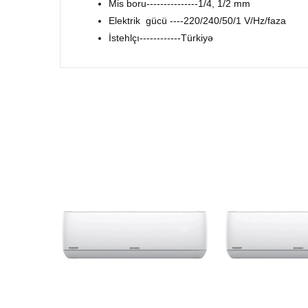
Mis boru---------------1/4, 1/2 mm
Elektrik gücü ----220/240/50/1 V/Hz/faza
İstehlçı------------Türkiyə