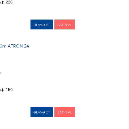
.):
220
ƏLAVƏ ET
SATIN AL
küm ATRON 24
üm
.):
150
ƏLAVƏ ET
SATIN AL