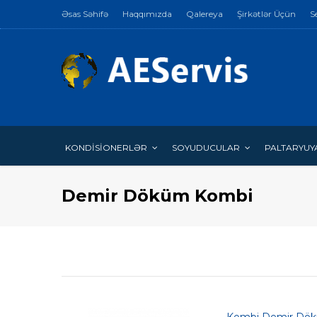
Əsas Səhifə
Haqqımızda
Qalereya
Şirkətlər Üçün
S
KONDİSİONERLƏR
SOYUDUCULAR
PALTARYUY
Demir Döküm Kombi