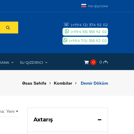
по-русски
☏
(+994 12) 374 92 02
(+994 55) 555 92 02
(+994 70) 355 92 02
0
M
0
XANA
SU QIZDIRICI
Əsas Səhifə
Kombilər
Demir Döküm
ma: Yeni
Axtarış