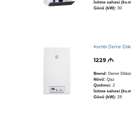
İsitmə sahəsi (kv.m
Gücü (kW):
30
Kombi Demir Dö
1229
M
Brend:
Demir Dök
Növü:
Qaz
Qızdırıcı:
2
İsitmə sahəsi (kv.m
Gücü (kW):
28