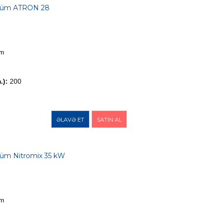
küm ATRON 28
üm
.):
200
ƏLAVƏ ET
SATIN AL
üm Nitromix 35 kW
üm