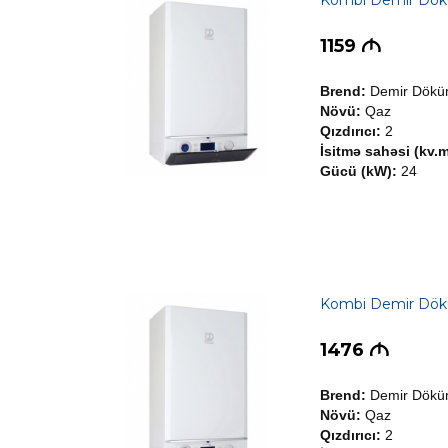
Kombi Demir Dök
1159
M
Brend:
Demir Dök
Növü:
Qaz
Qızdırıcı:
2
İsitmə sahəsi (kv.m
Gücü (kW):
24
Kombi Demir Dök
1476
M
Brend:
Demir Dök
Növü:
Qaz
Qızdırıcı:
2