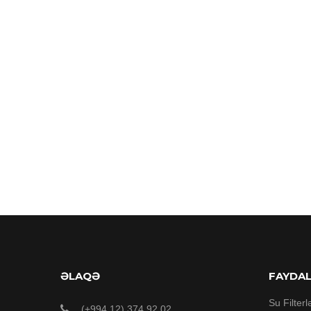
ƏLAQƏ
FAYDA
Su Filterl
(+994 12) 374 92 02