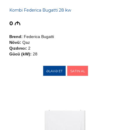
Kombi Federica Bugatti 28 kw
0
M
Brend:
Federica Bugatti
Növü:
Qaz
Qızdırıcı:
2
Gücü (kW):
28
ƏLAVƏ ET
SATIN AL