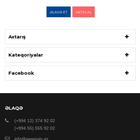
ƏLAVƏ ET
SATIN AL
Axtarış
Kateqoriyalar
Facebook
ƏLAQƏ
(+994 12) 374 92 02
(+994 55) 555 92 02
info@aeservis.az