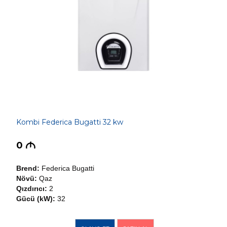
Kombi Federica Bugatti 32 kw
0
M
Brend:
Federica Bugatti
Növü:
Qaz
Qızdırıcı:
2
Gücü (kW):
32