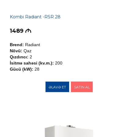
Kombi Radiant -RSR 28
1489
M
Brend:
Radiant
Növü:
Qaz
Qızdırıcı:
2
İsitmə sahəsi (kv.m.):
200
Gücü (kW):
28
ƏLAVƏ ET
SATIN AL