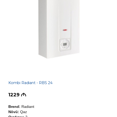
Kombi Radiant - RBS 24
1229
M
Brend:
Radiant
Növü:
Qaz