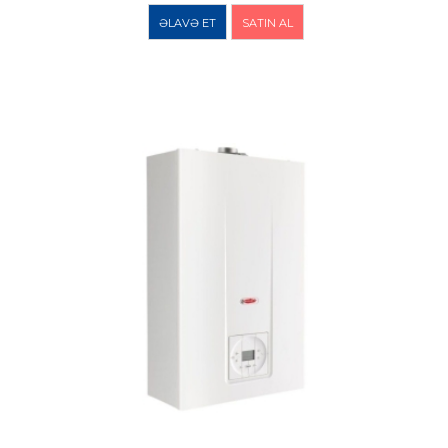
ƏLAVƏ ET
SATIN AL