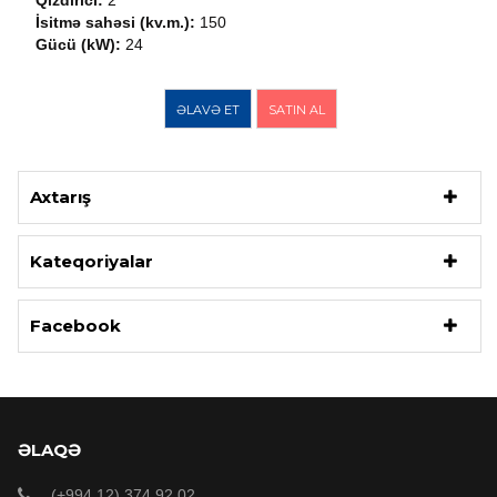
Qızdırıcı:
2
İsitmə sahəsi (kv.m.):
150
Gücü (kW):
24
ƏLAVƏ ET
SATIN AL
Axtarış
Kateqoriyalar
Facebook
ƏLAQƏ
(+994 12) 374 92 02