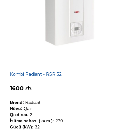
Kombi Radiant - RSR 32
1600
M
Brend:
Radiant
Növü:
Qaz
Qızdırıcı:
2
İsitmə sahəsi (kv.m.):
270
Gücü (kW):
32