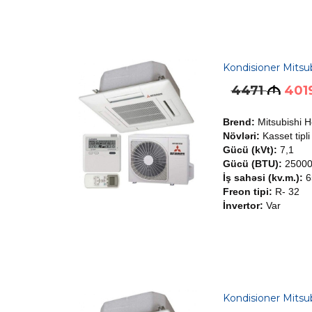
Kondisioner Mits
4471
401
M
Brend:
Mitsubishi 
Növləri:
Kasset tipli
Gücü (kVt):
7,1
Gücü (BTU):
2500
İş sahəsi (kv.m.):
6
Freon tipi:
R- 32
İnvertor:
Var
Kondisioner Mit