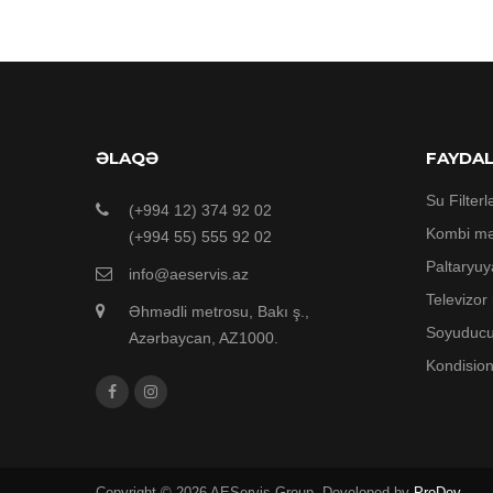
ƏLAQƏ
FAYDA
Su Filterl
(+994 12) 374 92 02
Kombi mə
(+994 55) 555 92 02
Paltaryuy
info@aeservis.az
Televizor
Əhmədli metrosu, Bakı ş.,
Soyuducu
Azərbaycan, AZ1000.
Kondision
Copyright © 2026 AEServis Group. Developed by
ProDev