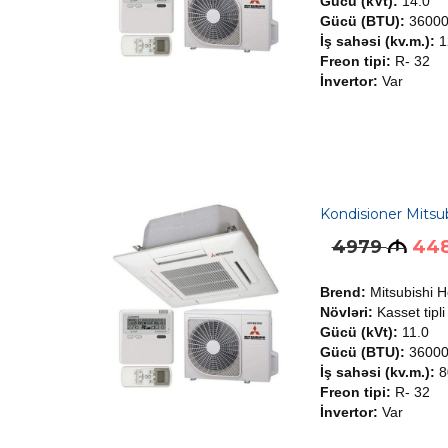
Gücü (kVt):
14.0
Gücü (BTU):
3600
İş sahəsi (kv.m.):
1
Freon tipi:
R- 32
İnvertor:
Var
Kondisioner Mit
4979
44
M
Brend:
Mitsubishi 
Növləri:
Kasset tipli
Gücü (kVt):
11.0
Gücü (BTU):
3600
İş sahəsi (kv.m.):
8
Freon tipi:
R- 32
İnvertor:
Var