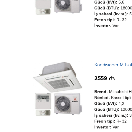
Gücü (kVt):
5,6
Gücü (BTU):
1800
İş sahəsi (kv.m.):
5
Freon tipi:
R- 32
İnvertor:
Var
Kondisioner Mits
2559
M
Brend:
Mitsubishi 
Növləri:
Kasset tipli
Gücü (kVt):
4,2
Gücü (BTU):
1200
İş sahəsi (kv.m.):
3
Freon tipi:
R- 32
İnvertor:
Var