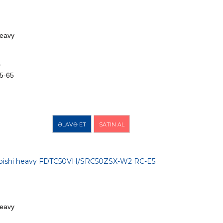
Heavy
0
5-65
ƏLAVƏ ET
SATIN AL
ubishi heavy FDTC50VH/SRC50ZSX-W2 RC-E5
Heavy