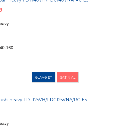
subshi heavy FDT140VH/FDC140VNA-RC-E5
9
Heavy
0
40-160
ƏLAVƏ ET
SATIN AL
ubishi heavy FDT125VH/FDC125VNA/RC-E5
Heavy