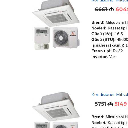
Kondisioner Mit
6661
604
M
Brend:
Mitsubishi 
Növləri:
Kasset tipli
Gücü (kVt):
16.5
Gücü (BTU):
4800
İş sahəsi (kv.m.):
1
Freon tipi:
R- 32
İnvertor:
Var
Kondisioner Mits
5751
5149
M
Brend:
Mitsubishi 
Növləri:
Kasset tipli