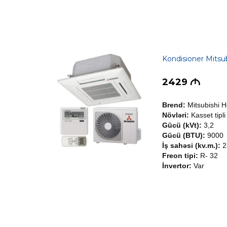
Kondisioner Mits
2429
M
Brend:
Mitsubishi 
Növləri:
Kasset tipli
Gücü (kVt):
3,2
Gücü (BTU):
9000
İş sahəsi (kv.m.):
2
Freon tipi:
R- 32
İnvertor:
Var