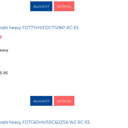
ƏLAVƏ ET
SATIN AL
ubishi heavy FDT71VH/FDC71VNP RC-E5
9
Heavy
0
5-85
ƏLAVƏ ET
SATIN AL
subishi heavy FDTC60VH/SRC60ZSX-W2 RC-E5