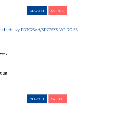
ƏLAVƏ ET
SATIN AL
ubishi Heavy FDTC25VH/SRC25ZS-W2 RC-E5
Heavy
5-35
ƏLAVƏ ET
SATIN AL