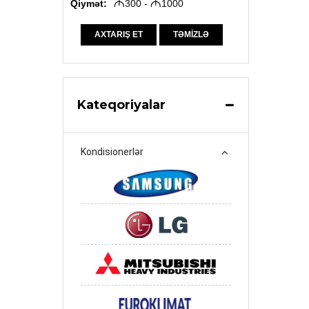
Qiymət:
M
300 -
M
1000
AXTARIŞ ET
TƏMIZLƏ
Kateqoriyalar
Kondisionerlər