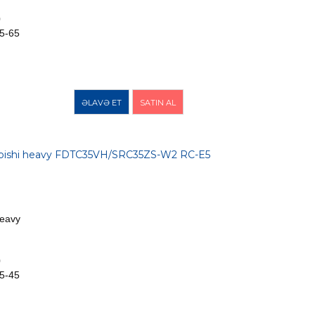
0
5-65
ƏLAVƏ ET
SATIN AL
ubishi heavy FDTC35VH/SRC35ZS-W2 RC-E5
Heavy
0
5-45