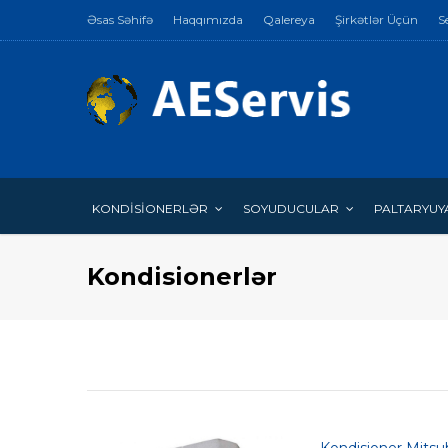
Əsas Səhifə
Haqqımızda
Qalereya
Şirkətlər Üçün
S
KONDİSİONERLƏR
SOYUDUCULAR
PALTARYUY
Kondisionerlər