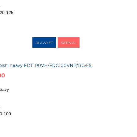
0
20-125
ƏLAVƏ ET
SATIN AL
subishi heavy FDT100VH/FDC100VNP/RC-E5
80
Heavy
0
0-100