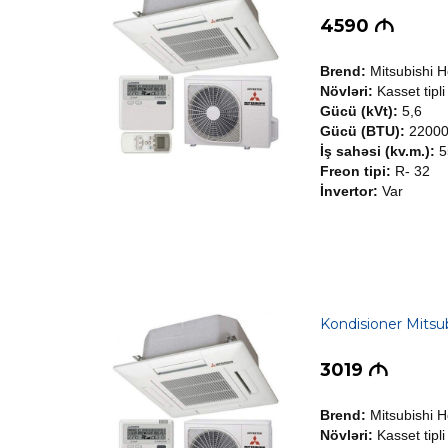
4590
M
Brend:
Mitsubishi 
Növləri:
Kasset tipli
Gücü (kVt):
5,6
Gücü (BTU):
2200
İş sahəsi (kv.m.):
5
Freon tipi:
R- 32
İnvertor:
Var
Kondisioner Mits
3019
M
Brend:
Mitsubishi 
Növləri:
Kasset tipli