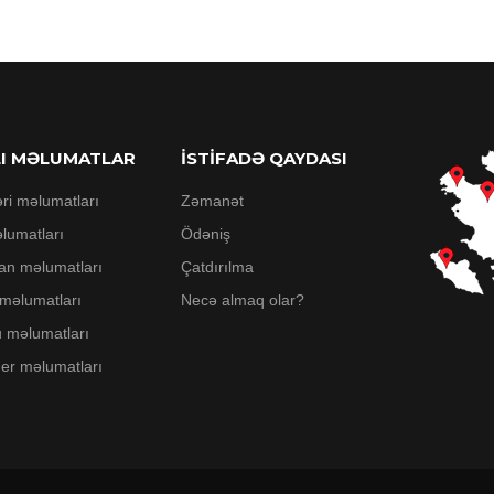
LI MƏLUMATLAR
İSTİFADƏ QAYDASI
əri məlumatları
Zəmanət
lumatları
Ödəniş
an məlumatları
Çatdırılma
 məlumatları
Necə almaq olar?
 məlumatları
er məlumatları