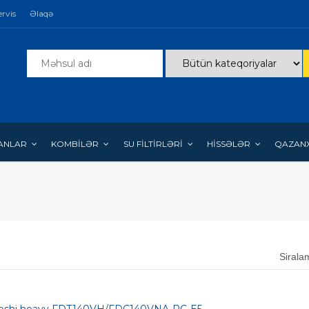
ervis
Əlaqə
ANLAR
KOMBİLƏR
SU FİLTİRLƏRİ
HİSSƏLƏR
QAZAN
Sirala