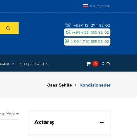
по-русски
☏
(+994 12) 374 92 02
(+994 55) 555 92 02
(+994 70) 355 92 02
0
M
0
XANA
SU QIZDIRICI
Əsas Səhifə
Kondisionerlər
ma: Yeni
Axtarış