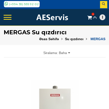
(+994 55) 555 92 02
0
M
MERGAS Su qızdırıcı
Əsas Səhifə
Su qızdırıcı
MERGAS
Siralama: Baha