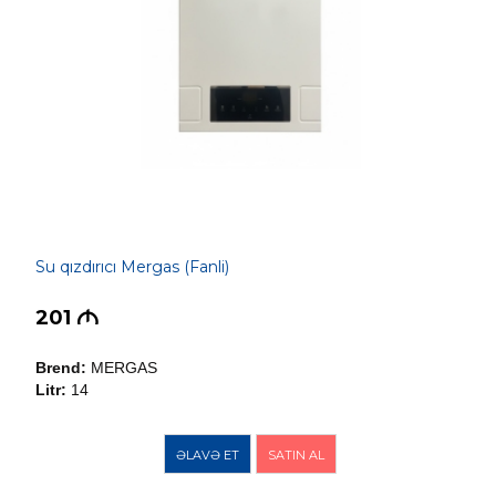
Su qızdırıcı Mergas (Fanli)
201
M
Brend:
MERGAS
Litr:
14
ƏLAVƏ ET
SATIN AL