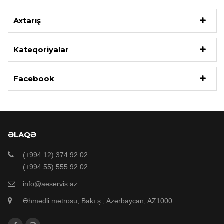
Axtarış
Kateqoriyalar
Facebook
ƏLAQƏ
(+994 12) 374 92 02
(+994 55) 555 92 02
info@aeservis.az
Əhmədli metrosu, Bakı ş., Azərbaycan, AZ1000.