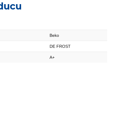
ducu
Beko
DE FROST
A+