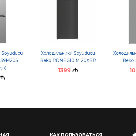
 Soyuducu
Холодильники Soyuducu
Холодиль
339M20S
Beko RDNE 510 M 20XBR
Beko
şü)
1399
1
M
M
НАЯ
КАК ПОЛЬЗОВАТЬСЯ