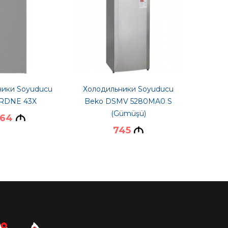
ники Soyuducu
Холодильники Soyuducu
Холод
 RDNE 43X
Beko DSMV 5280MA0 S
Beko 
(Gümüşü)
064
M
745
M