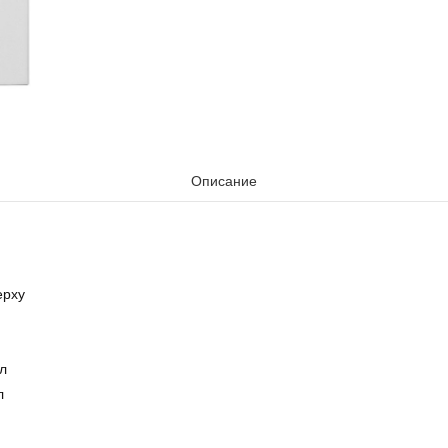
Описание
ерху
л
л