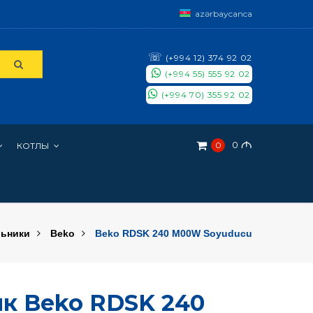
azərbaycanca
☏
(+994 12) 374 92 02
(+994 55) 555 92 02
(+994 70) 355 92 02
0
M
0
КОТЛЫ
ьники
Beko
Beko RDSK 240 M00W Soyuducu
к Beko RDSK 240