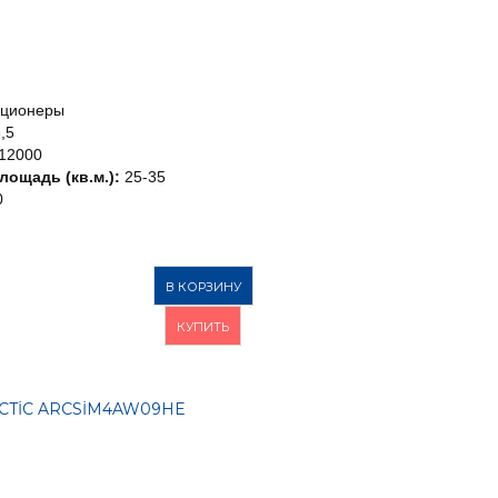
иционеры
,5
12000
ощадь (кв.м.):
25-35
0
В КОРЗИНУ
КУПИТЬ
RCTİC ARCSİM4AW09HE