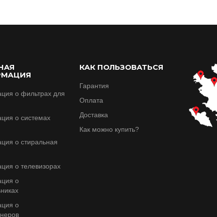
НАЯ
КАК ПОЛЬЗОВАТЬСЯ
РМАЦИЯ
Гарантия
ция о фильтрах для
Оплата
Доставка
ция о системах
Как можно купить?
ция о стиральная
ция о телевизорax
ция о
никах
ция о
онеров