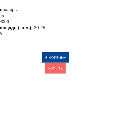
иционеры
,5
9000
ощадь (кв.м.):
20-25
A
В КОРЗИНУ
КУПИТЬ