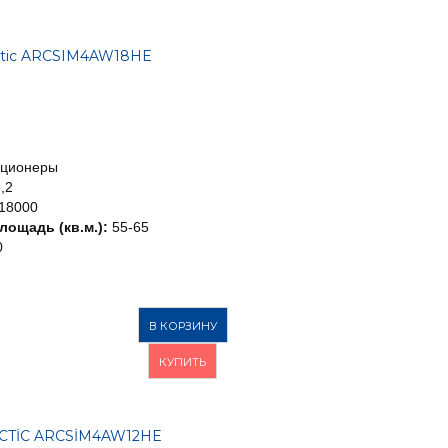
ctic ARCSIM4AW18HE
иционеры
,2
18000
ощадь (кв.м.):
55-65
0
В КОРЗИНУ
КУПИТЬ
CTİC ARCSİM4AW12HE