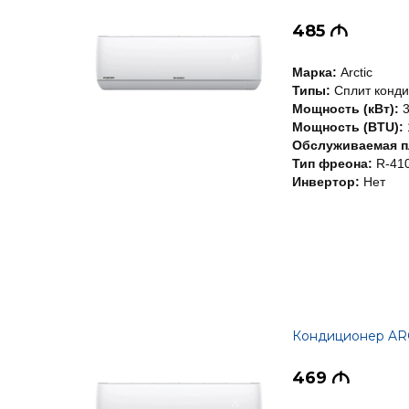
485
M
Марка:
Arctic
Типы:
Сплит конд
Мощность (кВт):
3
Мощность (BTU):
Обслуживаемая пл
Тип фреона:
R-41
Инвертор:
Нет
Кондиционер A
469
M