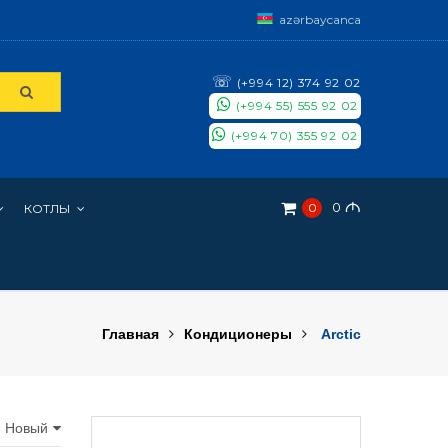
azərbaycanca
☏
(+994 12) 374 92 02
(+994 55) 555 92 02
(+994 70) 355 92 02
0
M
0
КОТЛЫ
Главная
Кондиционеры
Arctic
: Новый