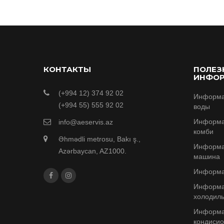
КОНТАКТЫ
ПОЛЕЗ
ИНФО
(+994 12) 374 92 02
Информа
(+994 55) 555 92 02
воды
Информа
info@aeservis.az
комби
Əhmədli metrosu, Bakı ş.,
Информа
Azərbaycan, AZ1000.
машина
Информа
Информа
холодиль
Информа
кондиси