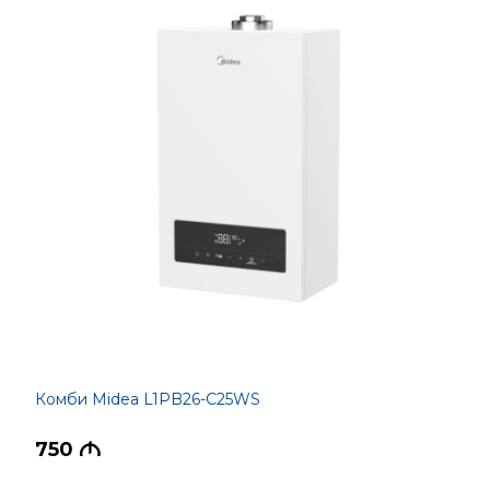
Комби Midea L1PB26-C25WS
750
M