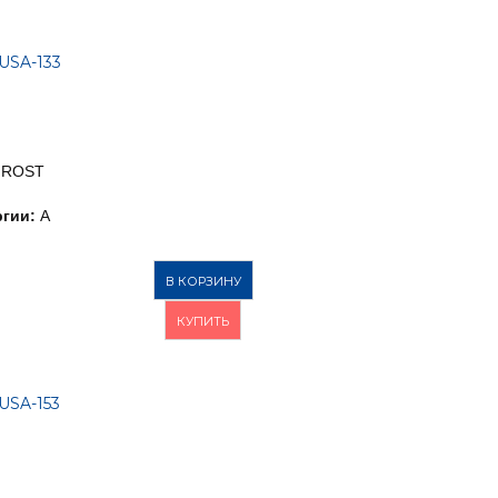
USA-133
FROST
гии:
A
В КОРЗИНУ
КУПИТЬ
USA-153