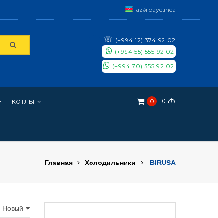
azərbaycanca
☏
(+994 12) 374 92 02
(+994 55) 555 92 02
(+994 70) 355 92 02
0
M
0
КОТЛЫ
Главная
Холодильники
BIRUSA
: Новый