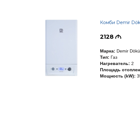
Комби Demir Dök
2128
M
Марка:
Demir Dök
Тип:
Газ
Нагреватель:
2
Площадь отоплени
Мощность (kW):
3