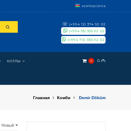
azərbaycanca
☏
(+994 12) 374 92 02
(+994 55) 555 92 02
(+994 70) 355 92 02
0
M
0
КОТЛЫ
Главная
Комби
Demir Döküm
: Новый