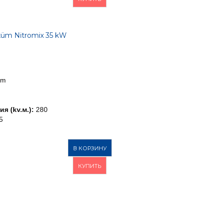
üm Nitromix 35 kW
üm
я (kv.м.):
280
5
В КОРЗИНУ
КУПИТЬ