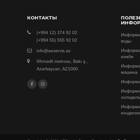
КОНТАКТЫ
ПОЛЕЗ
ИНФО
(+994 12) 374 92 02
Информа
(+994 55) 555 92 02
воды
Информа
info@aeservis.az
комби
Əhmədli metrosu, Bakı ş.,
Информа
Azərbaycan, AZ1000.
машина
Информа
Информа
холодиль
Информа
кондиси