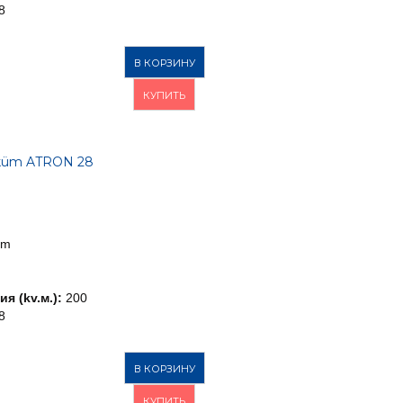
8
В КОРЗИНУ
КУПИТЬ
küm ATRON 28
üm
я (kv.м.):
200
8
В КОРЗИНУ
КУПИТЬ