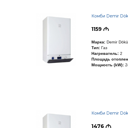
Комби Demir Dök
1159
M
Марка:
Demir Dök
Тип:
Газ
Нагреватель:
2
Площадь отоплени
Мощность (kW):
2
Комби Demir Dök
1476
M