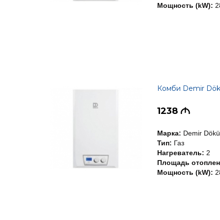
Мощность (kW):
2
Комби Demir Dö
1238
M
Марка:
Demir Dök
Тип:
Газ
Нагреватель:
2
Площадь отоплени
Мощность (kW):
2