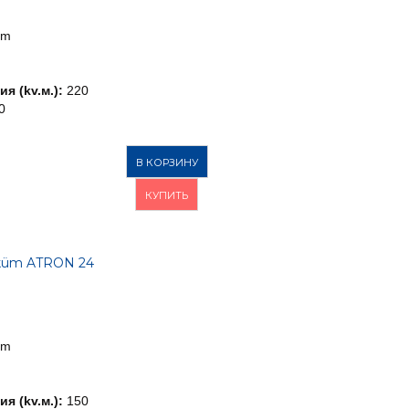
üm
я (kv.м.):
220
0
В КОРЗИНУ
КУПИТЬ
küm ATRON 24
üm
я (kv.м.):
150