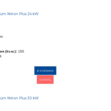
üm Nitron Plus 24 kW
üm
я (kv.м.):
150
4
В КОРЗИНУ
КУПИТЬ
üm Nitron Plus 30 kW