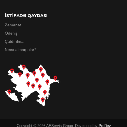
İSTİFADƏ QAYDASI
Zəmanət
Ödəniş
Çatdırılma
Necə almaq olar?
Copyright © 2026 AEServis Group. Developed by
ProDev