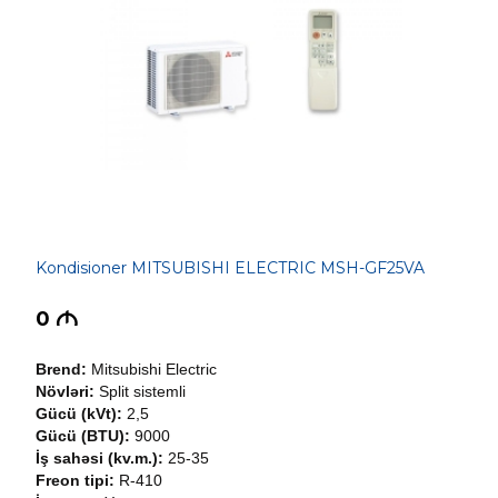
Kondisioner MITSUBISHI ELECTRIC MSH-GF25VA
0
M
Brend:
Mitsubishi Electric
Növləri:
Split sistemli
Gücü (kVt):
2,5
Gücü (BTU):
9000
İş sahəsi (kv.m.):
25-35
Freon tipi:
R-410