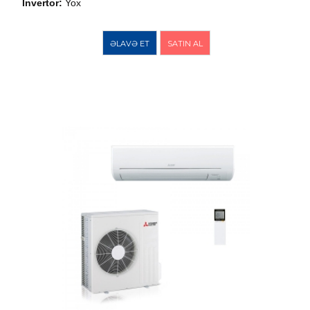
İnvertor:
Yox
ƏLAVƏ ET
SATIN AL