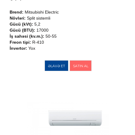
Brend:
Mitsubishi Electric
Növləri:
Split sistemli
Gücü (kVt):
5,2
Gücü (BTU):
17000
İş sahəsi (kv.m.):
50-55
Freon tipi:
R-410
İnvertor:
Yox
ƏLAVƏ ET
SATIN AL