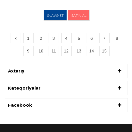
ƏLAVƏ ET
SATIN AL
1
2
3
4
5
6
7
8
9
10
11
12
13
14
15
Axtarış
Kateqoriyalar
Facebook