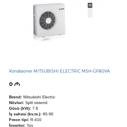
Kondisioner MITSUBISHI ELECTRIC MSH-GF80VA
0
M
Brend:
Mitsubishi Electric
Növləri:
Split sistemli
Gücü (kVt):
7.8
İş sahəsi (kv.m.):
80-90
Freon tipi:
R-410
İnvertor:
Yox