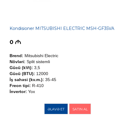
Kondisioner MITSUBISHI ELECTRIC MSH-GF35VA
0
M
Brend:
Mitsubishi Electric
Növləri:
Split sistemli
Gücü (kVt):
3,5
Gücü (BTU):
12000
İş sahəsi (kv.m.):
35-45
Freon tipi:
R-410
İnvertor:
Yox
ƏLAVƏ ET
SATIN AL